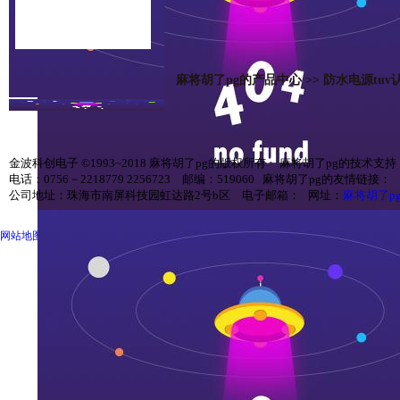
联系麻将胡了pg
麻将胡了pg的产品中心
>>
防水电源tuv
金波科创电子 ©1993~2018 麻将胡了pg的版权所有 麻将胡了pg的技术支持
电话：0756－2218779 2256723 邮编：519060 麻将胡了pg的友情链接：
公司地址：珠海市南屏科技园虹达路2号b区 电子邮箱： 网址：
麻将胡了p
网站地图