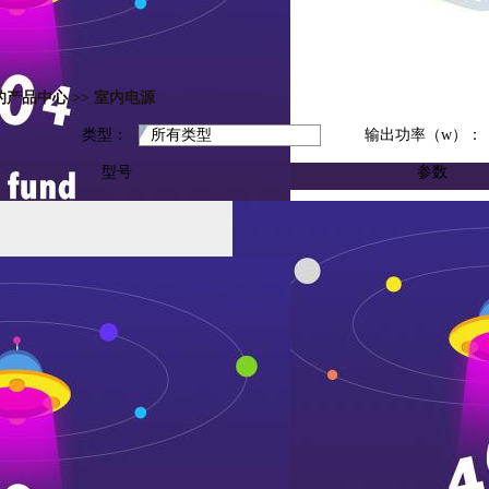
的产品中心
>>
室内电源
类型：
输出功率（w）：
型号
参数
输出12v 0.5a
jlv-
6w
12006p
输入
100~250vac