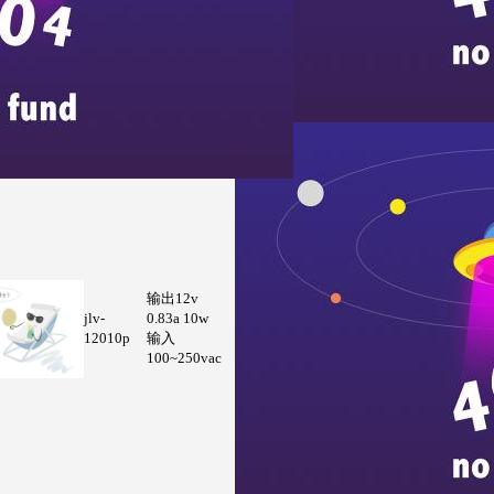
输出12v
jlv-
0.83a 10w
12010p
输入
100~250vac