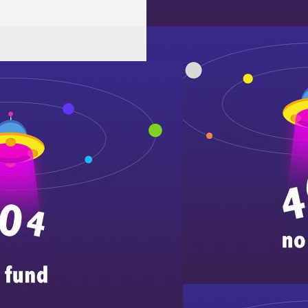
输出12v
jlv-
1.25a 15w
12015p
输入
100~250vac